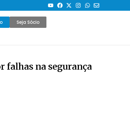
co
Seja Sócio
or falhas na segurança