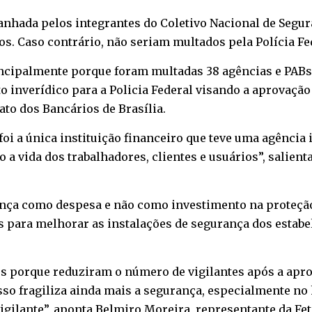
hada pelos integrantes do Coletivo Nacional de Segura
s. Caso contrário, não seriam multados pela Polícia Fe
ncipalmente porque foram multadas 38 agências e PABs 
 inverídico para a Policia Federal visando a aprovação
to dos Bancários de Brasília.
foi a única instituição financeiro que teve uma agência 
a vida dos trabalhadores, clientes e usuários”, salien
ça como despesa e não como investimento na proteção 
es para melhorar as instalações de segurança dos estab
os porque reduziram o número de vigilantes após a apr
Isso fragiliza ainda mais a segurança, especialmente n
ilante”, aponta Belmiro Moreira, representante da Fete