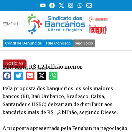
MENU
Canal de Denúncias
Fale Conosco
Seja Sócio
NOTÍCIAS
PLR seria R$ 1,2 bilhão menor
29 de setembro de 2009
Pela proposta dos banquerios, os seis maiores
bancos (BB, Itaú Unibanco, Bradesco, Caixa,
Santander e HSBC) deixariam de distribuir aos
bancários mais de R$ 1,2 bilhão, segundo Dieese.
A proposta apresentada pela Fenaban na negociação