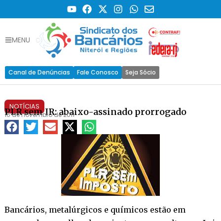
MENU
Canal de Denúncias
Fale Conosco
Seja Sócio
NOTÍCIAS
PLR sem IR: abaixo-assinado prorrogado
16 de novembro de 2011
Bancários, metalúrgicos e químicos estão em