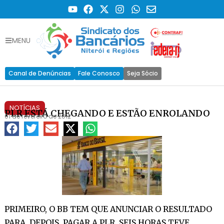
MENU
Canal de Denúncias
Fale Conosco
Seja Sócio
NOTÍCIAS
PLR ESTÁ CHEGANDO E ESTÃO ENROLANDO
01 de fevereiro de 2012
PRIMEIRO, O BB TEM QUE ANUNCIAR O RESULTADO
PARA, DEPOIS, PAGAR A PLR. SEIS HORAS TEVE