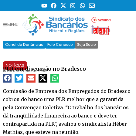
MENU
Canal de Denúncias
Fale Conosco
Seja Sócio
NOTÍCIAS
PLR em discussão no Bradesco
13 de dezembro de 2006
Comissão de Empresa dos Empregados do Bradesco
cobrou do banco uma PLR melhor que a garantida
pela Convenção Coletiva. “O trabalho dos bancários
dá tranqüilidade financeira ao banco e deve ter
contrapartida na PLR”, avaliou o sindicalista Héber
Mathias, que esteve na reunião.