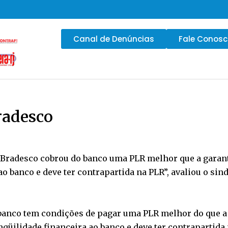
Canal de Denúncias
Fale Conos
radesco
radesco cobrou do banco uma PLR melhor que a garanti
o banco e deve ter contrapartida na PLR”, avaliou o sin
banco tem condições de pagar uma PLR melhor do que a 
qüilidade financeira ao banco e deve ter contrapartida 