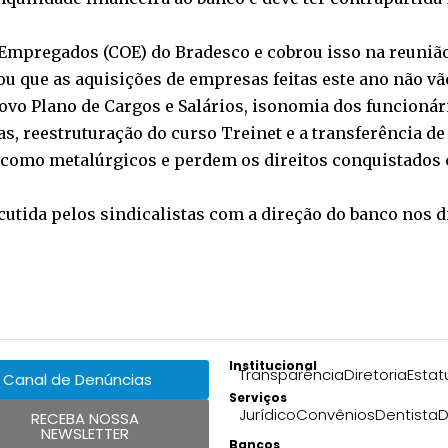
Empregados (COE) do Bradesco e cobrou isso na reunião 
 que as aquisições de empresas feitas este ano não vão
 Plano de Cargos e Salários, isonomia dos funcionário
s, reestruturação do curso Treinet e a transferência de
omo metalúrgicos e perdem os direitos conquistados c
utida pelos sindicalistas com a direção do banco nos dia
Institucional
Transparência
Diretoria
Estat
Canal de Denúncias
Serviços
Jurídico
Convênios
Dentista
D
RECEBA NOSSA
NEWSLETTER
Bancos