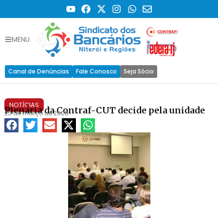
MENU
Canal de Denúncias
Fale Conosco
Seja Sócio
NOTÍCIAS
Plenária da Contraf-CUT decide pela unidade
25 de março de 2008