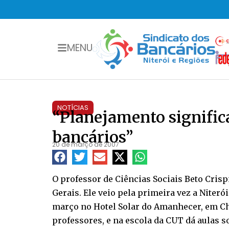
MENU
NOTÍCIAS
“Planejamento significa
bancários”
20 de março de 2007
O professor de Ciências Sociais Beto Crisp
Gerais. Ele veio pela primeira vez a Niteró
março no Hotel Solar do Amanhecer, em Cha
professores, e na escola da CUT dá aulas s