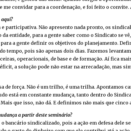
e me convidar para a coordenação, e foi feito o convite. 
 aqui?
a e participativa. Não apresento nada pronto, os sindica
da entidade, para a gente saber como o Sindicato se vê,
 para a gente definir os objetivos do planejamento. Def
o tempo, pois são apenas dois dias. Fazemos levantame
ceiras, operacionais, de base e de formação. Aí fica ma
ficit, a solução pode não estar na arrecadação, mas si
 de força. Não é um trilho, é uma trilha. Apontamos ca
 tudo está em constante mudança, tanto dentro do Sindic
Mais que isso, não dá. E definimos não mais que cinco a
udança a partir deste seminário?
o bancário sindicalizado, pois a ação em defesa dele s
de o gasto do dinheiro com que ele contribui até a ação