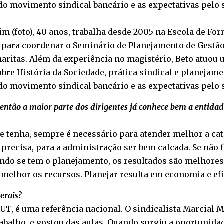
do movimento sindical bancário e as expectativas pelo 
im (foto), 40 anos, trabalha desde 2005 na Escola de F
i para coordenar o Seminário de Planejamento de Gestão d
ritas. Além da experiência no magistério, Beto atuou u
obre História da Sociedade, prática sindical e planeja
do movimento sindical bancário e as expectativas pelo 
 então a maior parte dos dirigentes já conhece bem a entidade
e tenha, sempre é necessário para atender melhor a cat
 precisa, para a administração ser bem calcada. Se não 
ndo se tem o planejamento, os resultados são melhores,
melhor os recursos. Planejar resulta em economia e efi
erais?
UT, é uma referência nacional. O sindicalista Marcial 
abalho, e gostou das aulas. Quando surgiu a oportunida