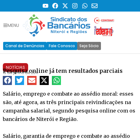
MENU
Canal de Denúncias
Fale Conosco
Seja Sócio
NOTÍCIAS
Pesquisa online já tem resultados parciais
13 de junho de 2011
Salário, emprego e combate ao assédio moral: esses
são, até agora, as três principais reivindicações na
campanha salarial, segundo pesquisa online com os
bancários de Niterói e Região.
Salário, garantia de emprego e combate ao assédio