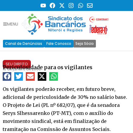
MENU
Canal de Denúncias
Fale Conosco
Seja Sócio
SEU DIREITO
Periculosidade para os vigilantes
16 de janeiro de 2008
Os vigilantes poderão receber, em futuro breve,
adicional de periculosidade de 30% no salário base.
O Projeto de Lei (PL nº 682/07), que é da senadora
Serys Slhessarenko (PT-MT), com o auxílio do
movimento sindical, está em finalização de
tramitação na Comissão de Assuntos Sociais.