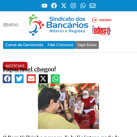
MENU
Canal de Denúncias
Fale Conosco
Seja Sócio
NOTÍCIAS
Papai Noel chegou!
04 de dezembro de 2010