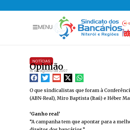
MENU
NOTÍCIAS
Opinião
16 de agosto de 2007
O que sindicalistas que foram à Conferênc
(ABN-Real), Miro Baptista (Itaú) e Héber Ma
‘Ganho real’
“A campanha tem que apontar para a melhor
direitos dos bancários.”