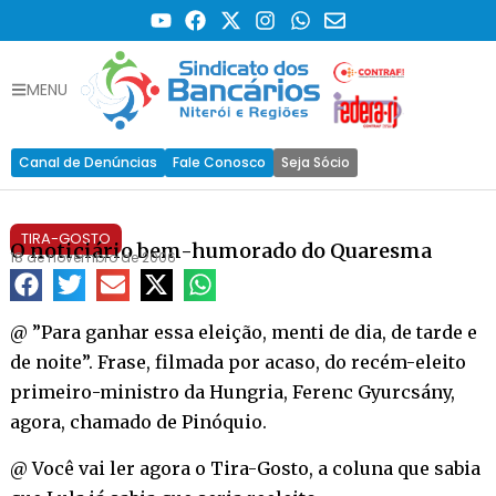
MENU
Canal de Denúncias
Fale Conosco
Seja Sócio
TIRA-GOSTO
O noticiário bem-humorado do Quaresma
18 de novembro de 2006
@ ”Para ganhar essa eleição, menti de dia, de tarde e
de noite”. Frase, filmada por acaso, do recém-eleito
primeiro-ministro da Hungria, Ferenc Gyurcsány,
agora, chamado de Pinóquio.
@ Você vai ler agora o Tira-Gosto, a coluna que sabia