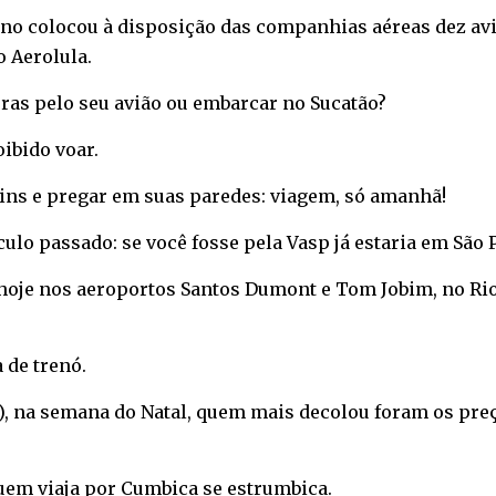
rno colocou à disposição das companhias aéreas dez aviõ
 Aerolula.
oras pelo seu avião ou embarcar no Sucatão?
oibido voar.
ins e pregar em suas paredes: viagem, só amanhã!
lo passado: se você fosse pela Vasp já estaria em São 
je nos aeroportos Santos Dumont e Tom Jobim, no Rio: s
 de trenó.
, na semana do Natal, quem mais decolou foram os preço
em viaja por Cumbica se estrumbica.