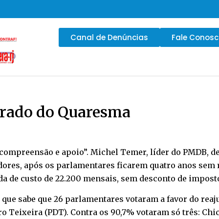
Canal de Denúncias
Fale Conos
orado do Quaresma
ompreensão e apoio”. Michel Temer, líder do PMDB, de
ores, após os parlamentares ficarem quatro anos sem r
juda de custo de 22.200 mensais, sem desconto de impost
a que sabe que 26 parlamentares votaram a favor do reaju
ro Teixeira (PDT). Contra os 90,7% votaram só três: Chi