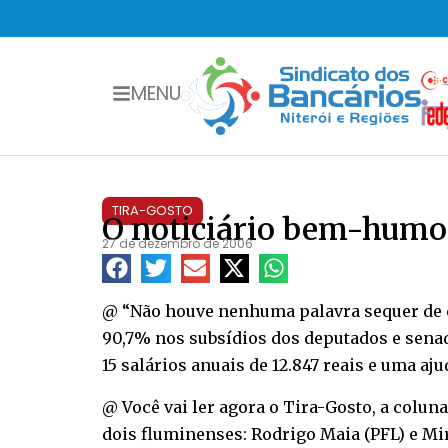
MENU
TIRA-GOSTO
O noticiário bem-hum
27 de dezembro de 2006
@ “Não houve nenhuma palavra sequer de c
90,7% nos subsídios dos deputados e senad
15 salários anuais de 12.847 reais e uma a
@ Você vai ler agora o Tira-Gosto, a colun
dois fluminenses: Rodrigo Maia (PFL) e Mi