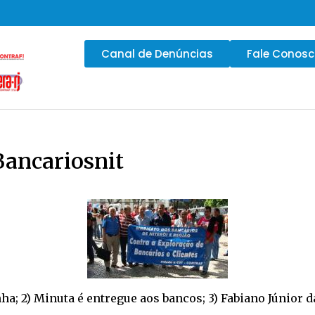
Canal de Denúncias
Fale Conos
Bancariosnit
ha; 2) Minuta é entregue aos bancos; 3) Fabiano Júnior d