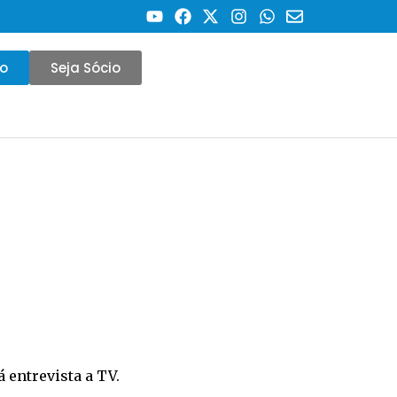
co
Seja Sócio
á entrevista a TV.