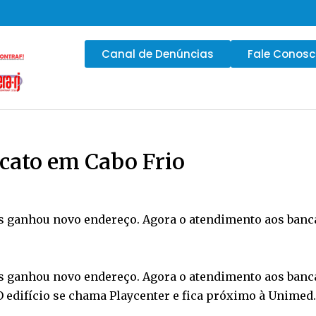
Canal de Denúncias
Fale Conos
cato em Cabo Frio
s ganhou novo endereço. Agora o atendimento aos bancá
s ganhou novo endereço. Agora o atendimento aos bancá
. O edifício se chama Playcenter e fica próximo à Unimed