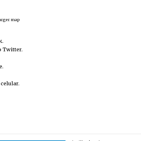
larger map
k
.
o
Twitter
.
e
.
o
celular
.