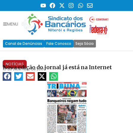
MENU
Canal de Denúncias
Fale Conosco
Seja Sócio
NOTÍCIAS
Nova edição do jornal já está na Internet
15 de setembro de 2009