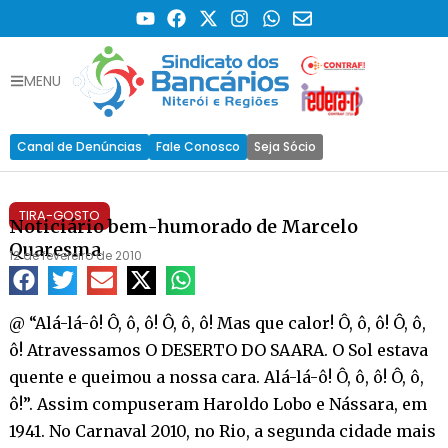
MENU
Canal de Denúncias
Fale Conosco
Seja Sócio
TIRA-GOSTO
Noticiário bem-humorado de Marcelo
Quaresma
12 de fevereiro de 2010
@ “Alá-lá-ô! Ô, ô, ô! Ô, ô, ô! Mas que calor! Ô, ô, ô! Ô, ô,
ô! Atravessamos O DESERTO DO SAARA. O Sol estava
quente e queimou a nossa cara. Alá-lá-ô! Ô, ô, ô! Ô, ô,
ô!”. Assim compuseram Haroldo Lobo e Nássara, em
1941. No Carnaval 2010, no Rio, a segunda cidade mais