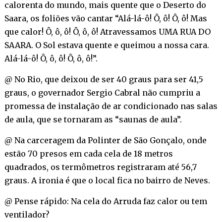
calorenta do mundo, mais quente que o Deserto do
Saara, os foliões vão cantar “Alá-lá-ô! Ô, ô! Ô, ô! Mas
que calor! Ô, ô, ô! Ô, ô, ô! Atravessamos UMA RUA DO
SAARA. O Sol estava quente e queimou a nossa cara.
Alá-lá-ô! Ô, ô, ô! Ô, ô, ô!”.
@ No Rio, que deixou de ser 40 graus para ser 41,5
graus, o governador Sergio Cabral não cumpriu a
promessa de instalação de ar condicionado nas salas
de aula, que se tornaram as “saunas de aula”.
@ Na carceragem da Polinter de São Gonçalo, onde
estão 70 presos em cada cela de 18 metros
quadrados, os termômetros registraram até 56,7
graus. A ironia é que o local fica no bairro de Neves.
@ Pense rápido: Na cela do Arruda faz calor ou tem
ventilador?