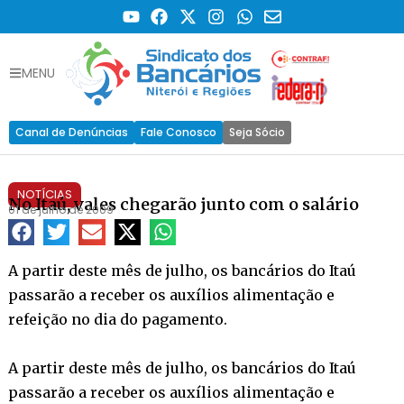
MENU
Canal de Denúncias
Fale Conosco
Seja Sócio
NOTÍCIAS
No Itaú, vales chegarão junto com o salário
01 de julho de 2009
A partir deste mês de julho, os bancários do Itaú
passarão a receber os auxílios alimentação e
refeição no dia do pagamento.
A partir deste mês de julho, os bancários do Itaú
passarão a receber os auxílios alimentação e