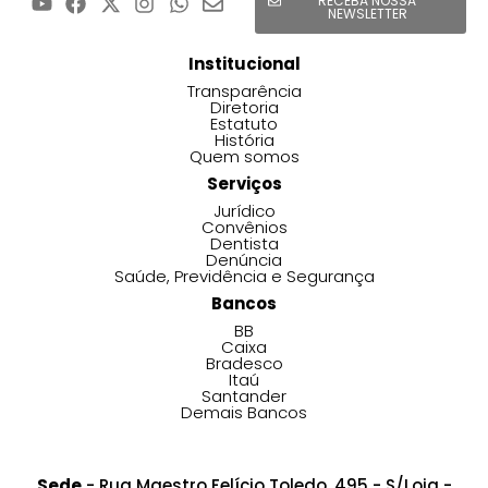
RECEBA NOSSA
NEWSLETTER
Institucional
Transparência
Diretoria
Estatuto
História
Quem somos
Serviços
Jurídico
Convênios
Dentista
Denúncia
Saúde, Previdência e Segurança
Bancos
BB
Caixa
Bradesco
Itaú
Santander
Demais Bancos
Sede
- Rua Maestro Felício Toledo, 495 - S/Loja -