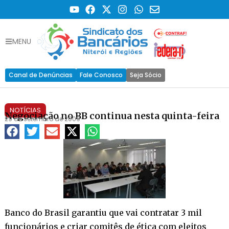
MENU
Canal de Denúncias
Fale Conosco
Seja Sócio
NOTÍCIAS
Negociação no BB continua nesta quinta-feira
29 de setembro de 2009
Banco do Brasil garantiu que vai contratar 3 mil
funcionários e criar comitês de ética com eleitos