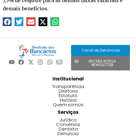
7,5% de reajuste para as demais faixas salariais e
demais benefícios.
Canal de Denúncias
RECEBA NOSSA
NEWSLETTER
Institucional
Transparência
Diretoria
Estatuto
História
Quem somos
Serviços
Jurídico
Convênios
Dentista
Denúncia