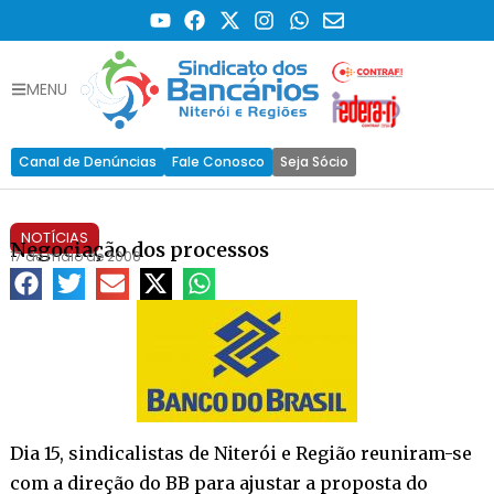
MENU
Canal de Denúncias
Fale Conosco
Seja Sócio
NOTÍCIAS
Negociação dos processos
17 de maio de 2006
Dia 15, sindicalistas de Niterói e Região reuniram-se
com a direção do BB para ajustar a proposta do