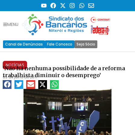
MENU
Canal de Denúncias
Fale Conosco
Seja Sócio
NOTÍCIAS
‘Não há nenhuma possibilidade de a reforma
trabalhista diminuir o desemprego’
05 de julho de 2017