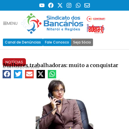
MENU
Canal de Denúncias
Fale Conosco
Seja Sócio
NOTÍCIAS
Mulheres trabalhadoras: muito a conquistar
13 de março de 2008