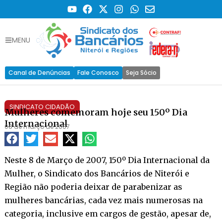
MENU
Canal de Denúncias
Fale Conosco
Seja Sócio
SINDICATO CIDADÃO
Mulheres comemoram hoje seu 150º Dia
Internacional
08 de março de 2007
Neste 8 de Março de 2007, 150º Dia Internacional da
Mulher, o Sindicato dos Bancários de Niterói e
Região não poderia deixar de parabenizar as
mulheres bancárias, cada vez mais numerosas na
categoria, inclusive em cargos de gestão, apesar de,