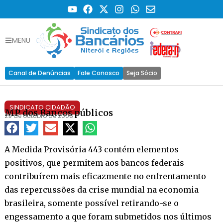
MENU
Canal de Denúncias
Fale Conosco
Seja Sócio
SINDICATO CIDADÃO
MP dos Bancos públicos
29 de outubro de 2008
A Medida Provisória 443 contém elementos
positivos, que permitem aos bancos federais
contribuírem mais eficazmente no enfrentamento
das repercussões da crise mundial na economia
brasileira, somente possível retirando-se o
engessamento a que foram submetidos nos últimos