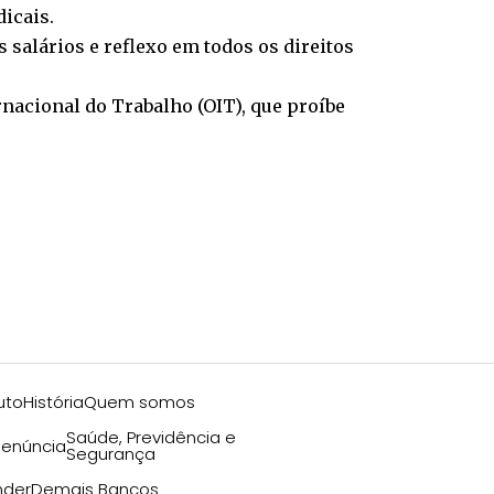
icais.
 salários e reflexo em todos os direitos
rnacional do Trabalho (OIT), que proíbe
uto
História
Quem somos
Saúde, Previdência e
enúncia
Segurança
nder
Demais Bancos