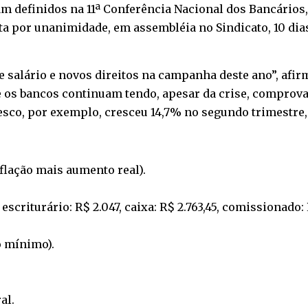
am definidos na 11ª Conferência Nacional dos Bancários,
uta por unanimidade, em assembléia no Sindicato, 10 d
e salário e novos direitos na campanha deste ano”, afir
e os bancos continuam tendo, apesar da crise, comprov
esco, por exemplo, cresceu 14,7% no segundo trimestre,
nflação mais aumento real).
escriturário: R$ 2.047, caixa: R$ 2.763,45, comissionado: 
o mínimo).
al.