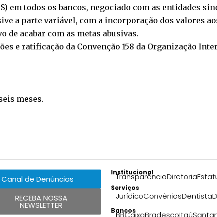
CS) em todos os bancos, negociado com as entidades sind
ive a parte variável, com a incorporação dos valores aos
ivo de acabar com as metas abusivas.
ões e ratificação da Convenção 158 da Organização Inte
seis meses.
Institucional
Transparência
Diretoria
Estat
Canal de Denúncias
Serviços
Jurídico
Convênios
Dentista
D
RECEBA NOSSA
NEWSLETTER
Bancos
BB
Caixa
Bradesco
Itaú
Santa