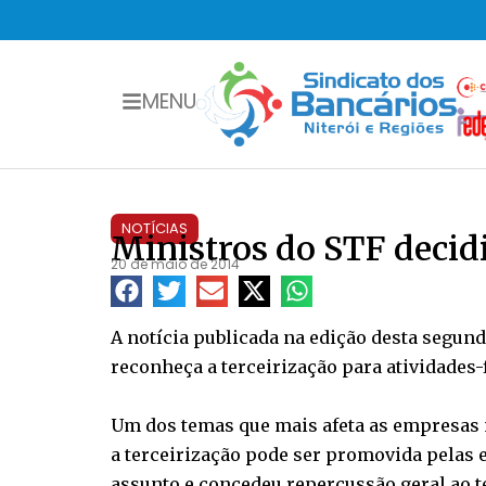
MENU
NOTÍCIAS
Ministros do STF decidi
20 de maio de 2014
A notícia publicada na edição desta segund
reconheça a terceirização para atividades-
Um dos temas que mais afeta as empresas n
a terceirização pode ser promovida pelas 
assunto e concedeu repercussão geral ao te