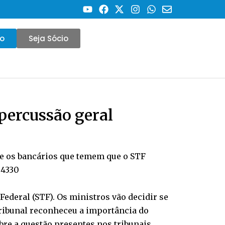
co
Seja Sócio
epercussão geral
tre os bancários que temem que o STF
 4330
ederal (STF). Os ministros vão decidir se
tribunal reconheceu a importância do
bre a questão presentes nos tribunais