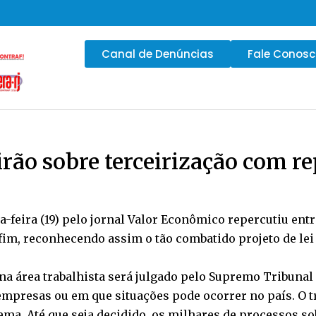
Canal de Denúncias
Fale Conos
rão sobre terceirização com r
a-feira (19) pelo jornal Valor Econômico repercutiu en
fim, reconhecendo assim o tão combatido projeto de lei
a área trabalhista será julgado pelo Supremo Tribunal F
empresas ou em que situações pode ocorrer no país. O 
ma. Até que seja decidido, os milhares de processos so