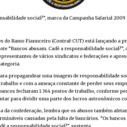
abilidade social?”, marca da Campanha Salarial 2009 f
s do Ramo Fiannceiro (Contraf-CUT) está lançando a pr
te “Bancos abusam. Cadê a responsabilidade social?”, a
representantes de vários sindicatos e federações e apr
ategoria.
para propagandear uma imagem de responsabilidade soc
trabalho e com a ameaça constante de perder seus empre
bancos fecharam 1.364 postos de trabalho, conforme pes
lutar para dividir uma parte dos lucros astronômicos co
a da confederação, lembra que os abusos também afetam
termináveis causadas pela falta de bancários. “Os banco
dê a responsabilidade social?”, sustenta.