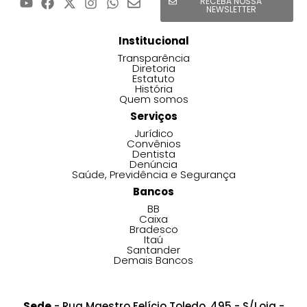
RECEBA NOSSA
NEWSLETTER
Institucional
Transparência
Diretoria
Estatuto
História
Quem somos
Serviços
Jurídico
Convênios
Dentista
Denúncia
Saúde, Previdência e Segurança
Bancos
BB
Caixa
Bradesco
Itaú
Santander
Demais Bancos
Sede
- Rua Maestro Felício Toledo, 495 - S/Loja -