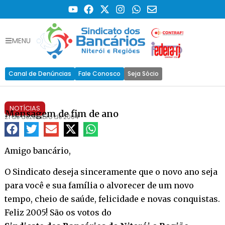
MENU
Canal de Denúncias
Fale Conosco
Seja Sócio
NOTÍCIAS
Mensagem de fim de ano
21 de dezembro de 2004
Amigo bancário,
O Sindicato deseja sinceramente que o novo ano seja
para você e sua família o alvorecer de um novo
tempo, cheio de saúde, felicidade e novas conquistas.
Feliz 2005! São os votos do