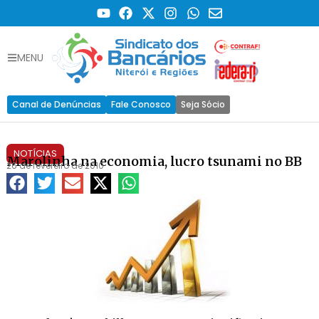
MENU
Canal de Denúncias
Fale Conosco
Seja Sócio
NOTÍCIAS
Marolinha na economia, lucro tsunami no BB
26 de fevereiro de 2010