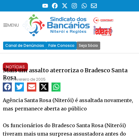
MENU
Canal de Denúncias
Fale Conosco
Seja Sócio
NOTÍCIAS
Mais um assalto aterroriza o Bradesco Santa
Rosa
15 de fevereiro de 2005
Agência Santa Rosa (Niterói) é assaltada novamente,
mas permanece aberta ao público
Os funcionários do Bradesco Santa Rosa (Niterói)
tiveram mais uma surpresa assustadora antes do