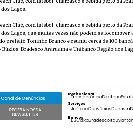
ach Club, com futebol, churrasco e bebida perto da Prai
 dos Lagos.
ach Club, com futebol, churrasco e bebida perto da Prai
 dos Lagos, que muitas vezes não podem se locomover a
 do prefeito Toninho Branco e reuniu cerca de 100 bancár
o Búzios, Bradesco Araruama e Unibanco Região dos Lag
Institucional
Transparência
Diretoria
Estat
Canal de Denúncias
Serviços
Jurídico
Convênios
Dentista
D
RECEBA NOSSA
NEWSLETTER
Bancos
BB
Caixa
Bradesco
Itaú
Santa