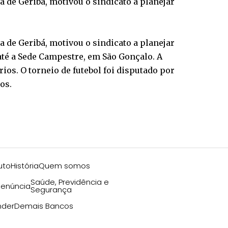
a de Geribá, motivou o sindicato a planejar
a de Geribá, motivou o sindicato a planejar
té a Sede Campestre, em São Gonçalo. A
ios. O torneio de futebol foi disputado por
os.
uto
História
Quem somos
Saúde, Previdência e
enúncia
Segurança
nder
Demais Bancos