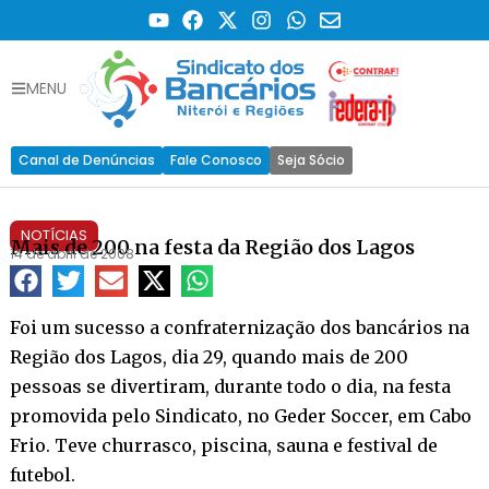
MENU
Canal de Denúncias
Fale Conosco
Seja Sócio
NOTÍCIAS
Mais de 200 na festa da Região dos Lagos
14 de abril de 2008
Foi um sucesso a confraternização dos bancários na
Região dos Lagos, dia 29, quando mais de 200
pessoas se divertiram, durante todo o dia, na festa
promovida pelo Sindicato, no Geder Soccer, em Cabo
Frio. Teve churrasco, piscina, sauna e festival de
futebol.