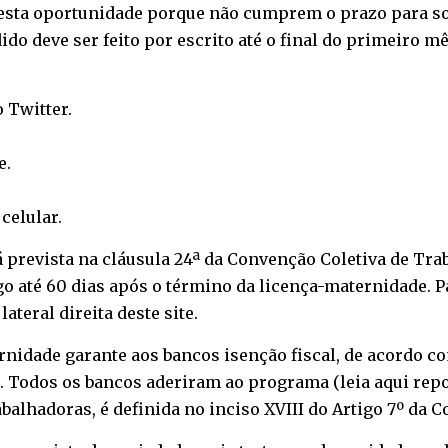
esta oportunidade porque não cumprem o prazo para soli
do deve ser feito por escrito até o final do primeiro mê
o
Twitter
.
e
.
o
celular
.
prevista na cláusula 24ª da Convenção Coletiva de Trabal
 até 60 dias após o término da licença-maternidade. Par
teral direita deste site.
nidade garante aos bancos isenção fiscal, de acordo c
08. Todos os bancos aderiram ao programa (
leia aqui rep
abalhadoras, é definida no inciso XVIII do Artigo 7º da C