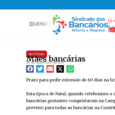
MENU
NOTÍCIAS
Mães bancárias
24 de dezembro de 2010
Prazo para pedir extensão de 60 dias na li
Esta época de Natal, quando celebramos o 
bancárias gestantes conquistaram na Campa
previsto para todas as bancárias na Consti