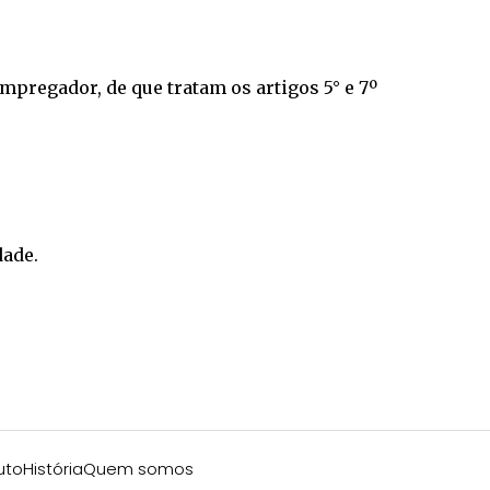
mpregador, de que tratam os artigos 5° e 7º
dade.
uto
História
Quem somos