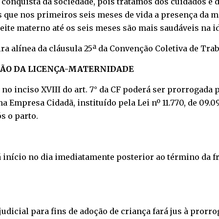
conquista da sociedade, pois tratamos dos cuidados e d
 que nos primeiros seis meses de vida a presença da 
leite materno até os seis meses são mais saudáveis na id
ira alínea da cláusula 25ª da Convenção Coletiva de Trab
ÇÃO DA LICENÇA-MATERNIDADE
no inciso XVIII do art. 7° da CF poderá ser prorrogada 
mpresa Cidadã, instituído pela Lei nº 11.770, de 09.09
s o parto.
início no dia imediatamente posterior ao término da fru
udicial para fins de adoção de criança fará jus à prorro