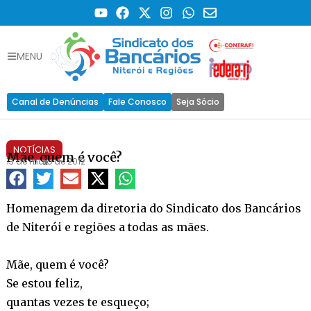
MENU
Canal de Denúncias
Fale Conosco
Seja Sócio
NOTÍCIAS
Mãe, quem é você?
13 de maio de 2012
Homenagem da diretoria do Sindicato dos Bancários
de Niterói e regiões a todas as mães.
Mãe, quem é você?
Se estou feliz,
quantas vezes te esqueço;