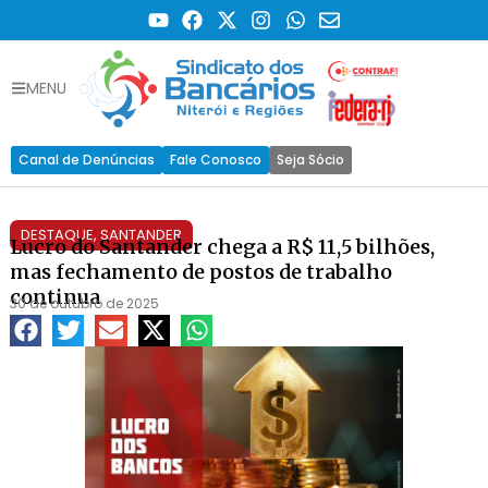
MENU
Canal de Denúncias
Fale Conosco
Seja Sócio
DESTAQUE
,
SANTANDER
Lucro do Santander chega a R$ 11,5 bilhões,
mas fechamento de postos de trabalho
continua
30 de outubro de 2025