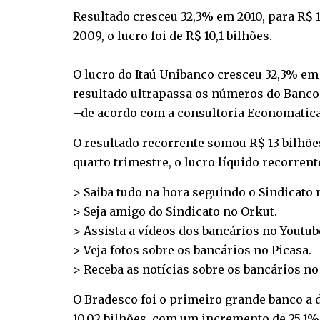
Resultado cresceu 32,3% em 2010, para R$ 1
2009, o lucro foi de R$ 10,1 bilhões.
O lucro do Itaú Unibanco cresceu 32,3% em 
resultado ultrapassa os números do Banco d
–de acordo com a consultoria Economatica. 
O resultado recorrente somou R$ 13 bilhõe
quarto trimestre, o lucro líquido recorrent
> Saiba tudo na hora seguindo o Sindicato
> Seja amigo do Sindicato no
Orkut
.
> Assista a vídeos dos bancários no
Youtub
> Veja fotos sobre os bancários no
Picasa
.
> Receba as notícias sobre os bancários n
O Bradesco foi o primeiro grande banco a d
10,02 bilhões, com um incremento de 25,1%