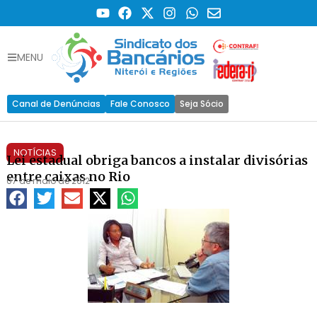
MENU
Canal de Denúncias
Fale Conosco
Seja Sócio
NOTÍCIAS
Lei estadual obriga bancos a instalar divisórias
entre caixas no Rio
07 de maio de 2012