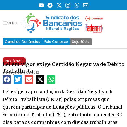
MENU
Canal de Denúncias
Fale Conosco
Seja Sócio
NOTÍCIAS
Lei em vigor exige Certidão Negativa de Débito
Trabalhista
04 de janeiro de 2012
Lei exige a apresentação da Certidão Negativa de
Débito Trabalhista (CNDT) pelas empresas que
querem participar de licitações públicas. O Tribunal
Superior do Trabalho (TST), entretanto, concedeu 30
dias para as companhias com dívidas trabalhistas