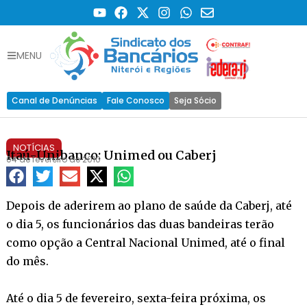
MENU
Canal de Denúncias
Fale Conosco
Seja Sócio
NOTÍCIAS
Itaú-Unibanco: Unimed ou Caberj
04 de fevereiro de 2010
Depois de aderirem ao plano de saúde da Caberj, até
o dia 5, os funcionários das duas bandeiras terão
como opção a Central Nacional Unimed, até o final
do mês.
Até o dia 5 de fevereiro, sexta-feira próxima, os