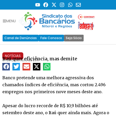
MENU
Canal de Denúncias
Fale Conosco
Seja Sócio
NOTÍCIAS
Itaú quer eficiência, mas demite
01 de dezembro de 2011
Banco pretende uma melhora agressiva dos
chamados índices de eficiência, mas cortou 2.496
empregos nos primeiros nove meses deste ano.
Apesar do lucro recorde de R$ 10,9 bilhões até
setembro deste ano, o Itaú quer ainda mais. Agora o