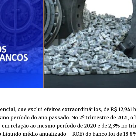
ncial, que exclui efeitos extraordinários, de R$ 12,941 b
smo período do ano passado. No 2º trimestre de 2021, o
6% em relação ao mesmo período de 2020 e de 2,3% no trim
 Líquido médio anualizado – ROE) do banco foi de 18,8%