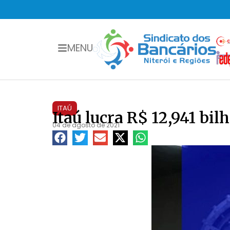
MENU
ITAÚ
Itaú lucra R$ 12,941 bil
04 de agosto de 2021