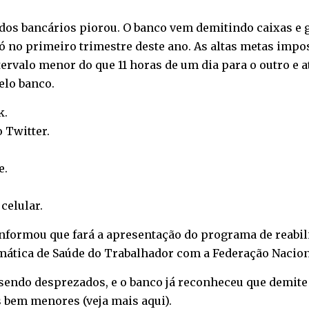
a dos bancários piorou. O banco vem demitindo caixas e
 só no primeiro trimestre deste ano. As altas metas imp
tervalo menor do que 11 horas de um dia para o outro e 
elo banco.
k
.
o
Twitter
.
e
.
o
celular
.
 informou que fará a apresentação do programa de reabili
mática de Saúde do Trabalhador com a Federação Nacion
sendo desprezados, e o banco já reconheceu que demit
s bem menores (
veja mais aqui
).