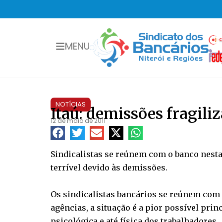
MENU
NOTÍCIAS
Itaú: demissões fragil
12 de maio de 2011
Sindicalistas se reúnem com o banco nesta q
terrível devido às demissões.
Os sindicalistas bancários se reúnem com a 
agências, a situação é a pior possível pri
psicológica e até física dos trabalhadores.