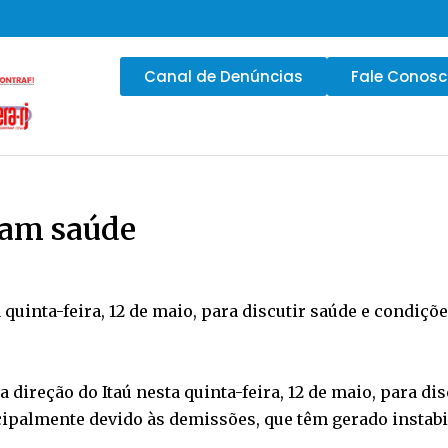
Canal de Denúncias
Fale Conos
izam saúde
uinta-feira, 12 de maio, para discutir saúde e condições
direção do Itaú nesta quinta-feira, 12 de maio, para di
ncipalmente devido às demissões, que têm gerado instab