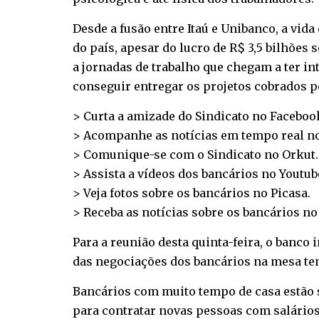
Desde a fusão entre Itaú e Unibanco, a vid
do país, apesar do lucro de R$ 3,5 bilhões
a jornadas de trabalho que chegam a ter in
conseguir entregar os projetos cobrados p
> Curta a amizade do Sindicato no
Faceboo
> Acompanhe as notícias em tempo real n
> Comunique-se com o Sindicato no
Orkut
.
> Assista a vídeos dos bancários no
Youtub
> Veja fotos sobre os bancários no
Picasa
.
> Receba as notícias sobre os bancários n
Para a reunião desta quinta-feira, o banco
das negociações dos bancários na mesa te
Bancários com muito tempo de casa estão 
para contratar novas pessoas com salário