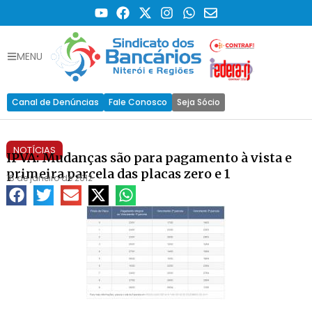
MENU
Canal de Denúncias
Fale Conosco
Seja Sócio
NOTÍCIAS
IPVA: Mudanças são para pagamento à vista e
primeira parcela das placas zero e 1
18 de janeiro de 2012