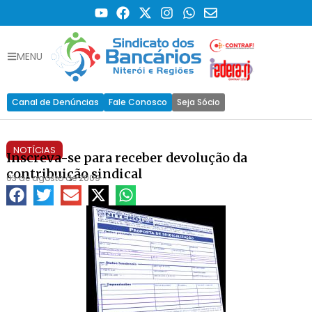
MENU
Canal de Denúncias
Fale Conosco
Seja Sócio
NOTÍCIAS
Inscreva-se para receber devolução da
contribuição sindical
03 de agosto de 2009