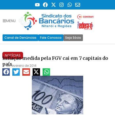
MENU
Canal de Denúncias
Fale Conosco
Seja Sócio
NOTÍCIAS
Inflação medida pela FGV cai em 7 capitais do
país
17 de fevereiro de 2014