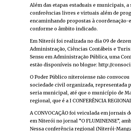
Além das etapas estaduais e municipais, a
conferências livres e virtuais além de pr
encaminhando propostas à coordenação-exec
conforme o âmbito indicado.
Em Niterói foi realizada no dia 09 de deze
Administração, Ciências Contábeis e Turi
Sensu em Administração Pública, uma Conf
estão disponíveis no blogue: http://consoc
O Poder Público niteroiense não convocou a
sociedade civil organizada, representada p
seria municipal, até que o município de M
regional, que é a I CONFERÊNCIA REGIO
A CONVOCAÇÃO foi veiculada em jornais de 
em Niterói no jornal “O FLUMINENSE”, ambos
Nessa conferência regional (Niterói-Manga