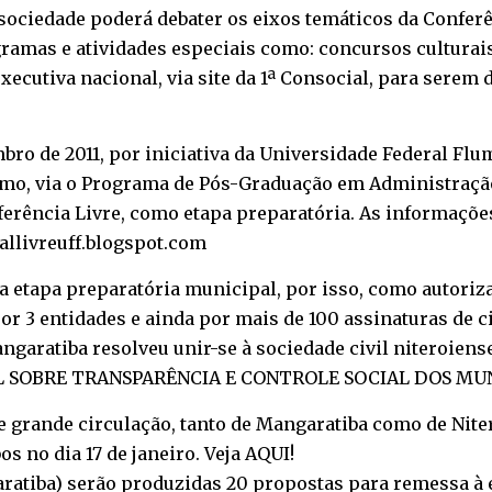
 sociedade poderá debater os eixos temáticos da Confer
ogramas e atividades especiais como: concursos culturai
utiva nacional, via site da 1ª Consocial, para serem d
mbro de 2011, por iniciativa da Universidade Federal Flu
smo, via o Programa de Pós-Graduação em Administraçã
erência Livre, como etapa preparatória. As informaçõ
iallivreuff.blogspot.com
 etapa preparatória municipal, por isso, como autoriza
or 3 entidades e ainda por mais de 100 assinaturas de 
angaratiba resolveu unir-se à sociedade civil niteroien
NAL SOBRE TRANSPARÊNCIA E CONTROLE SOCIAL DOS MU
grande circulação, tanto de Mangaratiba como de Niter
 no dia 17 de janeiro. Veja AQUI!
ratiba) serão produzidas 20 propostas para remessa à e