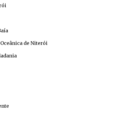
rói
Baía
Oceânica de Niterói
dadania
ente